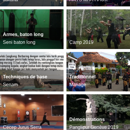
Armes, baton long
Seni baton long
Camp 2019
Techniques de base
Traditionnel
Senam
Mariage
Démonstrations
Cecep Jurus Serra
Panglipur Genève 2019