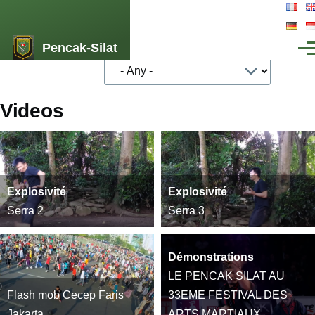
Skip to main content
Pencak-Silat
Type de Vidéos
Men
Videos
Explosivité
Explosivité
Serra 2
Serra 3
Démonstrations
LE PENCAK SILAT AU
Flash mob Cecep Faris
33EME FESTIVAL DES
Jakarta
ARTS MARTIAUX