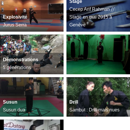
Stage
Cecep Arif Rahman ⧸⧸
Explosivité
Stage en mai 2015 à
Jurus Serra
Genève
Démonstrations
5 générations
Susun
Drill
Susun dua
Sambut : Drill mais nues