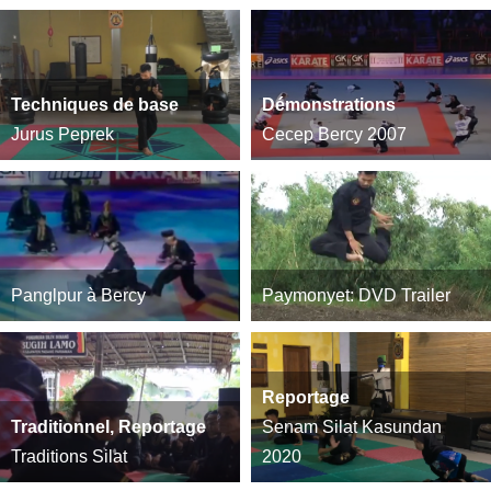
Techniques de base
Démonstrations
Jurus Peprek
Cecep Bercy 2007
Panglpur à Bercy
Paymonyet: DVD Trailer
Reportage
Traditionnel, Reportage
Senam Silat Kasundan
Traditions Silat
2020