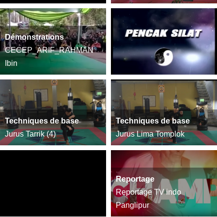
Démonstrations
CECEP_ARIF_RAHMAN
Ibin
Techniques de base
Techniques de base
Jurus Tarrik (4)
Jurus Lima Tomplok
Reportage
Reportage TV indo
Panglipur