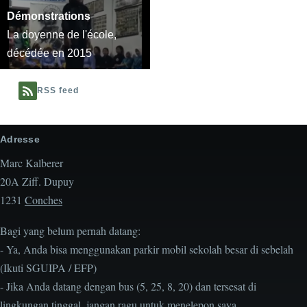
Démonstrations
La doyenne de l'école,
décédée en 2015
RSS feed
Adresse
Marc Kalberer
20A Ziff. Dupuy
1231
Conches
Bagi yang belum pernah datang:
- Ya, Anda bisa menggunakan parkir mobil sekolah besar di sebelah
(Ikuti SGUIPA / EFP)
- Jika Anda datang dengan bus (5, 25, 8, 20) dan tersesat di
lingkungan tinggal, jangan ragu untuk menelepon saya.