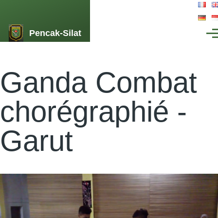
Aller au contenu principal
Pencak-Silat
Men
Ganda Combat
chorégraphié -
Garut